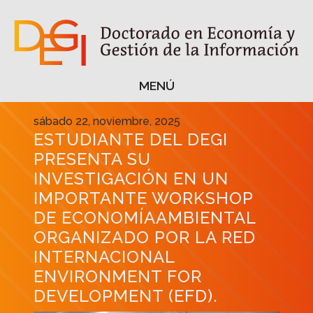
MENÚ
MENÚ
sábado 22, noviembre, 2025
ESTUDIANTE DEL DEGI
PRESENTA SU
INVESTIGACIÓN EN UN
IMPORTANTE WORKSHOP
DE ECONOMÍAAMBIENTAL
ORGANIZADO POR LA RED
INTERNACIONAL
ENVIRONMENT FOR
DEVELOPMENT (EFD).