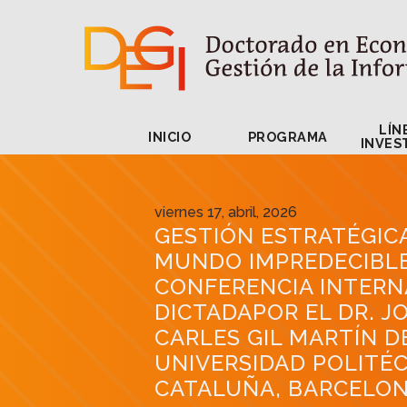
INICIO
PROGRAMA
LÍN
INICIO
PROGRAMA
INVES
viernes 17, abril, 2026
GESTIÓN ESTRATÉGIC
MUNDO IMPREDECIBL
CONFERENCIA INTERN
DICTADAPOR EL DR. J
CARLES GIL MARTÍN D
UNIVERSIDAD POLITÉC
CATALUÑA, BARCELON