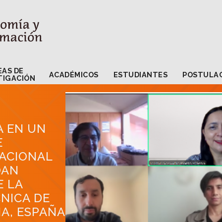
LÍNEAS DE
ACADÉMICOS
ESTUDIANTES
PO
INVESTIGACIÓN
EAS DE
ACADÉMICOS
ESTUDIANTES
POSTULA
TIGACIÓN
A EN UN
E
ACIONAL
OAN
E LA
NICA DE
A, ESPAÑA