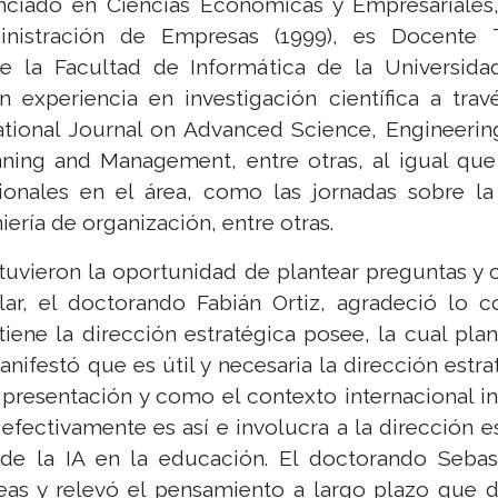
enciado en Ciencias Económicas y Empresariales
nistración de Empresas (1999), es Docente 
e la Facultad de Informática de la Universidad
 experiencia en investigación científica a tra
national Journal on Advanced Science, Engineeri
nning and Management, entre otras, al igual qu
ionales en el área, como las jornadas sobre la 
ería de organización, entre otras.
tuvieron la oportunidad de plantear preguntas y c
lar, el doctorando Fabián Ortiz, agradeció lo 
iene la dirección estratégica posee, la cual plan
anifestó que es útil y necesaria la dirección est
 presentación y como el contexto internacional inf
efectivamente es así e involucra a la dirección 
 de la IA en la educación. El doctorando Sebas
as y relevó el pensamiento a largo plazo que de